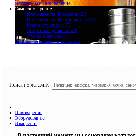
Показать все Пивоварение
Самогоноварение
Ингредиенты: Брожение (24)
Ингредиенты: Настаивание (137)
Комплектующие (35)
Спиртовые дрожжи (48)
Стеклянная тара (1)
Показать все Самогоноварение
Поиск по магазину:
Пивоварение
Оборудование
Измерение
В настоящий момент мы обновляем каталог т