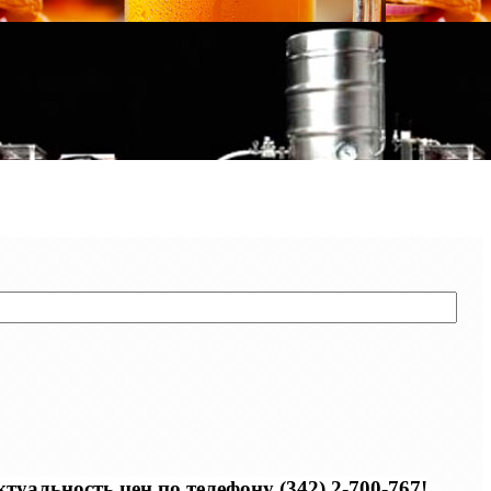
уальность цен по телефону (342) 2-700-767!