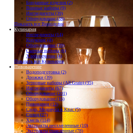
Бондарные изделия (2)
Винные наборы (9)
Ингредиенты (39)
Оборудование (38)
Показать все Виноделие
Кулинария
Ингредиенты (14)
Копчение (4)
Оборудование (39)
Сырные наборы (6)
Хлебопечение (4)
Показать все Кулинария
Пивоварение
Водоподготовка (2)
Дрожжи (39)
Зерновые наборы (All Grain) (35)
Ингредиенты (67)
Оборудование (201)
Оборудование (16)
Пивоварни (12)
Сидр, Медовуха и Квас (5)
Солод (27)
Хмель (114)
Экстракты неохмеленные (10)
Экстракты охмеленные (78)