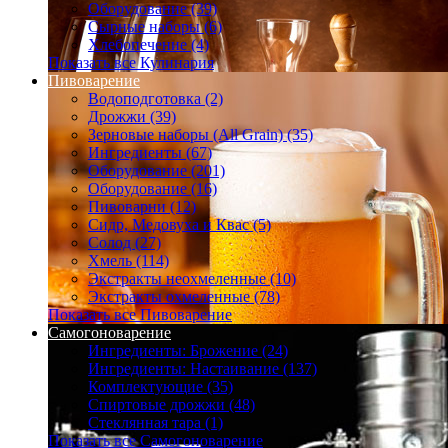
Оборудование (39)
Сырные наборы (6)
Хлебопечение (4)
Показать все Кулинария
Пивоварение
Водоподготовка (2)
Дрожжи (39)
Зерновые наборы (All Grain) (35)
Ингредиенты (67)
Оборудование (201)
Оборудование (16)
Пивоварни (12)
Сидр, Медовуха и Квас (5)
Солод (27)
Хмель (114)
Экстракты неохмеленные (10)
Экстракты охмеленные (78)
Показать все Пивоварение
Самогоноварение
Ингредиенты: Брожение (24)
Ингредиенты: Настаивание (137)
Комплектующие (35)
Спиртовые дрожжи (48)
Стеклянная тара (1)
Показать все Самогоноварение