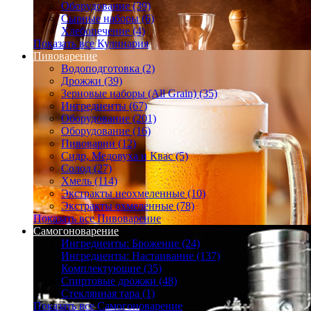
Оборудование (39)
Сырные наборы (6)
Хлебопечение (4)
Показать все Кулинария
Пивоварение
Водоподготовка (2)
Дрожжи (39)
Зерновые наборы (All Grain) (35)
Ингредиенты (67)
Оборудование (201)
Оборудование (16)
Пивоварни (12)
Сидр, Медовуха и Квас (5)
Солод (27)
Хмель (114)
Экстракты неохмеленные (10)
Экстракты охмеленные (78)
Показать все Пивоварение
Самогоноварение
Ингредиенты: Брожение (24)
Ингредиенты: Настаивание (137)
Комплектующие (35)
Спиртовые дрожжи (48)
Стеклянная тара (1)
Показать все Самогоноварение