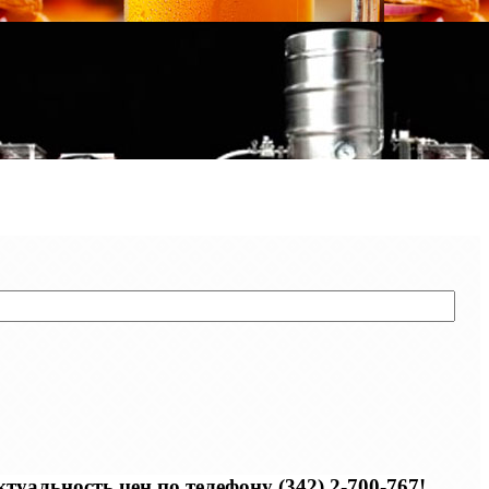
уальность цен по телефону (342) 2-700-767!