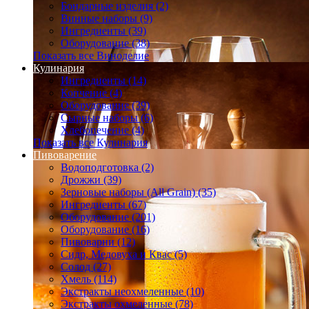
Бондарные изделия (2)
Винные наборы (9)
Ингредиенты (39)
Оборудование (38)
Показать все Виноделие
Кулинария
Ингредиенты (14)
Копчение (4)
Оборудование (39)
Сырные наборы (6)
Хлебопечение (4)
Показать все Кулинария
Пивоварение
Водоподготовка (2)
Дрожжи (39)
Зерновые наборы (All Grain) (35)
Ингредиенты (67)
Оборудование (201)
Оборудование (16)
Пивоварни (12)
Сидр, Медовуха и Квас (5)
Солод (27)
Хмель (114)
Экстракты неохмеленные (10)
Экстракты охмеленные (78)