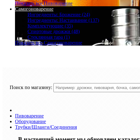
Показать все Пивоварение
Самогоноварение
Ингредиенты: Брожение (24)
Ингредиенты: Настаивание (137)
Комплектующие (35)
Спиртовые дрожжи (48)
Стеклянная тара (1)
Показать все Самогоноварение
Поиск по магазину:
Пивоварение
Оборудование
Трубки/Шланги/Соединения
В настоящий момент мы обновляем каталог т