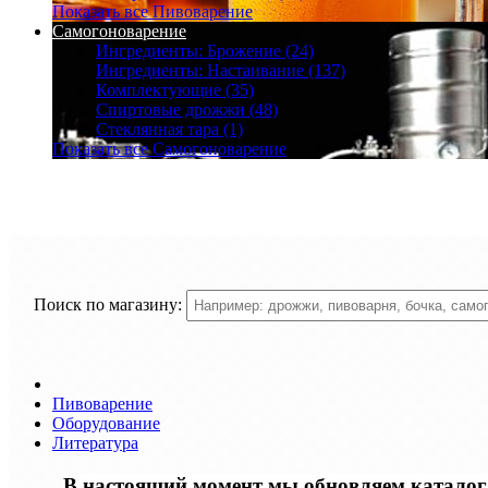
Показать все Пивоварение
Самогоноварение
Ингредиенты: Брожение (24)
Ингредиенты: Настаивание (137)
Комплектующие (35)
Спиртовые дрожжи (48)
Стеклянная тара (1)
Показать все Самогоноварение
Поиск по магазину:
Пивоварение
Оборудование
Литература
В настоящий момент мы обновляем каталог т