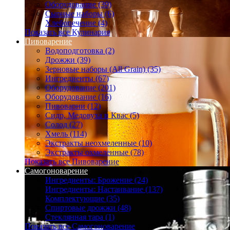
Оборудование (39)
Сырные наборы (6)
Хлебопечение (4)
Показать все Кулинария
Пивоварение
Водоподготовка (2)
Дрожжи (39)
Зерновые наборы (All Grain) (35)
Ингредиенты (67)
Оборудование (201)
Оборудование (16)
Пивоварни (12)
Сидр, Медовуха и Квас (5)
Солод (27)
Хмель (114)
Экстракты неохмеленные (10)
Экстракты охмеленные (78)
Показать все Пивоварение
Самогоноварение
Ингредиенты: Брожение (24)
Ингредиенты: Настаивание (137)
Комплектующие (35)
Спиртовые дрожжи (48)
Стеклянная тара (1)
Показать все Самогоноварение