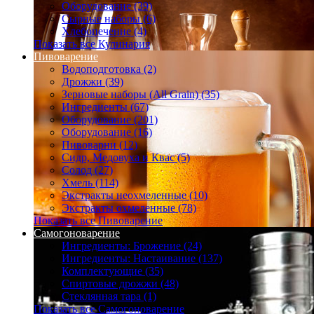
Оборудование (39)
Сырные наборы (6)
Хлебопечение (4)
Показать все Кулинария
Пивоварение
Водоподготовка (2)
Дрожжи (39)
Зерновые наборы (All Grain) (35)
Ингредиенты (67)
Оборудование (201)
Оборудование (16)
Пивоварни (12)
Сидр, Медовуха и Квас (5)
Солод (27)
Хмель (114)
Экстракты неохмеленные (10)
Экстракты охмеленные (78)
Показать все Пивоварение
Самогоноварение
Ингредиенты: Брожение (24)
Ингредиенты: Настаивание (137)
Комплектующие (35)
Спиртовые дрожжи (48)
Стеклянная тара (1)
Показать все Самогоноварение