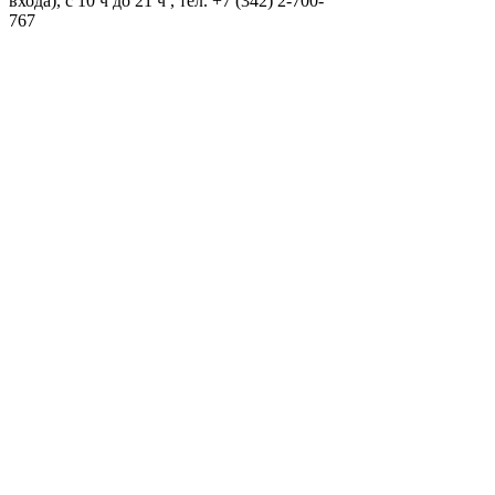
входа), с 10 ч до 21 ч , тел. +7 (342) 2-700-
767