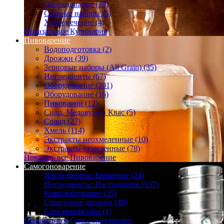
Оборудование (39)
Сырные наборы (6)
Хлебопечение (4)
Показать все Кулинария
Пивоварение
Водоподготовка (2)
Дрожжи (39)
Зерновые наборы (All Grain) (35)
Ингредиенты (67)
Оборудование (201)
Оборудование (16)
Пивоварни (12)
Сидр, Медовуха и Квас (5)
Солод (27)
Хмель (114)
Экстракты неохмеленные (10)
Экстракты охмеленные (78)
Показать все Пивоварение
Самогоноварение
Ингредиенты: Брожение (24)
Ингредиенты: Настаивание (137)
Комплектующие (35)
Спиртовые дрожжи (48)
Стеклянная тара (1)
Показать все Самогоноварение