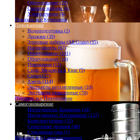
Оборудование (39)
Сырные наборы (6)
Хлебопечение (4)
Показать все Кулинария
Пивоварение
Водоподготовка (2)
Дрожжи (39)
Зерновые наборы (All Grain) (35)
Ингредиенты (67)
Оборудование (201)
Оборудование (16)
Пивоварни (12)
Сидр, Медовуха и Квас (5)
Солод (27)
Хмель (114)
Экстракты неохмеленные (10)
Экстракты охмеленные (78)
Показать все Пивоварение
Самогоноварение
Ингредиенты: Брожение (24)
Ингредиенты: Настаивание (137)
Комплектующие (35)
Спиртовые дрожжи (48)
Стеклянная тара (1)
Показать все Самогоноварение