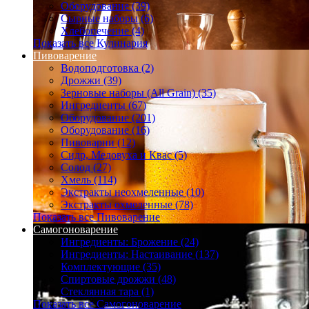
Оборудование (39)
Сырные наборы (6)
Хлебопечение (4)
Показать все Кулинария
Пивоварение
Водоподготовка (2)
Дрожжи (39)
Зерновые наборы (All Grain) (35)
Ингредиенты (67)
Оборудование (201)
Оборудование (16)
Пивоварни (12)
Сидр, Медовуха и Квас (5)
Солод (27)
Хмель (114)
Экстракты неохмеленные (10)
Экстракты охмеленные (78)
Показать все Пивоварение
Самогоноварение
Ингредиенты: Брожение (24)
Ингредиенты: Настаивание (137)
Комплектующие (35)
Спиртовые дрожжи (48)
Стеклянная тара (1)
Показать все Самогоноварение