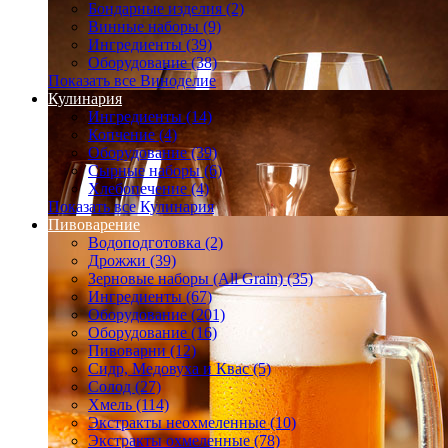
Бондарные изделия (2)
Винные наборы (9)
Ингредиенты (39)
Оборудование (38)
Показать все Виноделие
Кулинария
Ингредиенты (14)
Копчение (4)
Оборудование (39)
Сырные наборы (6)
Хлебопечение (4)
Показать все Кулинария
Пивоварение
Водоподготовка (2)
Дрожжи (39)
Зерновые наборы (All Grain) (35)
Ингредиенты (67)
Оборудование (201)
Оборудование (16)
Пивоварни (12)
Сидр, Медовуха и Квас (5)
Солод (27)
Хмель (114)
Экстракты неохмеленные (10)
Экстракты охмеленные (78)