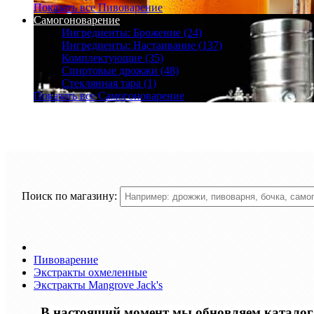
Показать все Пивоварение
Самогоноварение
Ингредиенты: Брожение (24)
Ингредиенты: Настаивание (137)
Комплектующие (35)
Спиртовые дрожжи (48)
Стеклянная тара (1)
Показать все Самогоноварение
Поиск по магазину:
Пивоварение
Экстракты охмеленные
Экстракты Mangrove Jack's
В настоящий момент мы обновляем каталог т