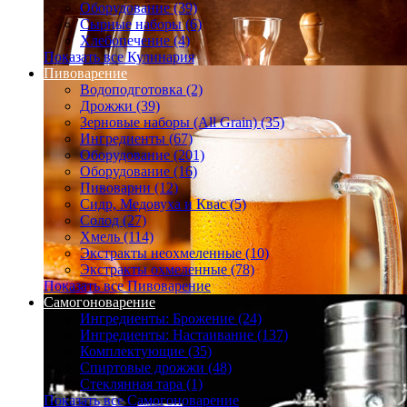
Оборудование (39)
Сырные наборы (6)
Хлебопечение (4)
Показать все Кулинария
Пивоварение
Водоподготовка (2)
Дрожжи (39)
Зерновые наборы (All Grain) (35)
Ингредиенты (67)
Оборудование (201)
Оборудование (16)
Пивоварни (12)
Сидр, Медовуха и Квас (5)
Солод (27)
Хмель (114)
Экстракты неохмеленные (10)
Экстракты охмеленные (78)
Показать все Пивоварение
Самогоноварение
Ингредиенты: Брожение (24)
Ингредиенты: Настаивание (137)
Комплектующие (35)
Спиртовые дрожжи (48)
Стеклянная тара (1)
Показать все Самогоноварение