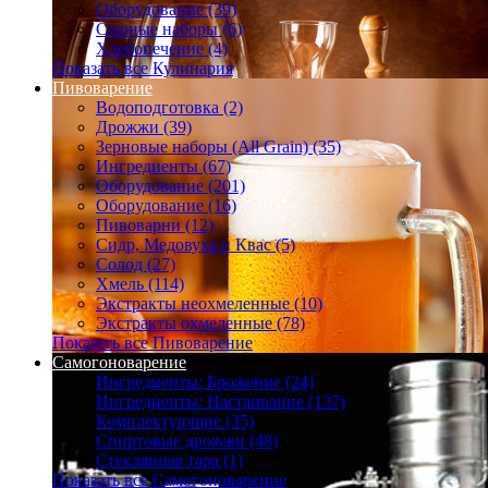
Оборудование (39)
Сырные наборы (6)
Хлебопечение (4)
Показать все Кулинария
Пивоварение
Водоподготовка (2)
Дрожжи (39)
Зерновые наборы (All Grain) (35)
Ингредиенты (67)
Оборудование (201)
Оборудование (16)
Пивоварни (12)
Сидр, Медовуха и Квас (5)
Солод (27)
Хмель (114)
Экстракты неохмеленные (10)
Экстракты охмеленные (78)
Показать все Пивоварение
Самогоноварение
Ингредиенты: Брожение (24)
Ингредиенты: Настаивание (137)
Комплектующие (35)
Спиртовые дрожжи (48)
Стеклянная тара (1)
Показать все Самогоноварение