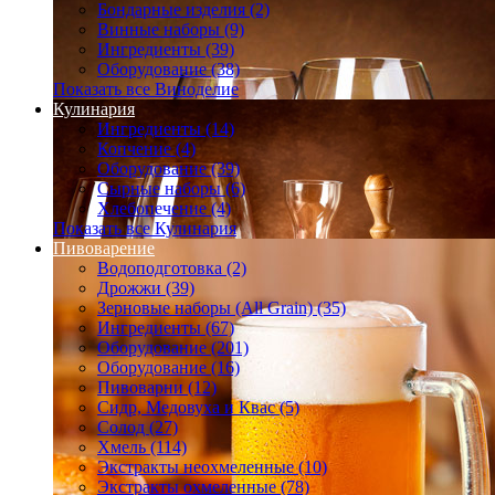
Бондарные изделия (2)
Винные наборы (9)
Ингредиенты (39)
Оборудование (38)
Показать все Виноделие
Кулинария
Ингредиенты (14)
Копчение (4)
Оборудование (39)
Сырные наборы (6)
Хлебопечение (4)
Показать все Кулинария
Пивоварение
Водоподготовка (2)
Дрожжи (39)
Зерновые наборы (All Grain) (35)
Ингредиенты (67)
Оборудование (201)
Оборудование (16)
Пивоварни (12)
Сидр, Медовуха и Квас (5)
Солод (27)
Хмель (114)
Экстракты неохмеленные (10)
Экстракты охмеленные (78)