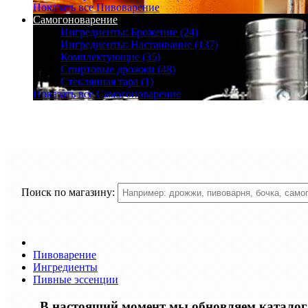
Показать все Пивоварение
Самогоноварение
Ингредиенты: Брожение (24)
Ингредиенты: Настаивание (137)
Комплектующие (35)
Спиртовые дрожжи (48)
Стеклянная тара (1)
Показать все Самогоноварение
Поиск по магазину:
Пивоварение
Ингредиенты
Пивные эссенции
В настоящий момент мы обновляем каталог т