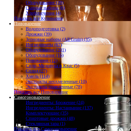
Оборудование (39)
Сырные наборы (6)
Хлебопечение (4)
Показать все Кулинария
Пивоварение
Водоподготовка (2)
Дрожжи (39)
Зерновые наборы (All Grain) (35)
Ингредиенты (67)
Оборудование (201)
Оборудование (16)
Пивоварни (12)
Сидр, Медовуха и Квас (5)
Солод (27)
Хмель (114)
Экстракты неохмеленные (10)
Экстракты охмеленные (78)
Показать все Пивоварение
Самогоноварение
Ингредиенты: Брожение (24)
Ингредиенты: Настаивание (137)
Комплектующие (35)
Спиртовые дрожжи (48)
Стеклянная тара (1)
Показать все Самогоноварение