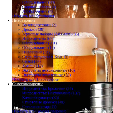
Оборудование (39)
Сырные наборы (6)
Хлебопечение (4)
Показать все Кулинария
Пивоварение
Водоподготовка (2)
Дрожжи (39)
Зерновые наборы (All Grain) (35)
Ингредиенты (67)
Оборудование (201)
Оборудование (16)
Пивоварни (12)
Сидр, Медовуха и Квас (5)
Солод (27)
Хмель (114)
Экстракты неохмеленные (10)
Экстракты охмеленные (78)
Показать все Пивоварение
Самогоноварение
Ингредиенты: Брожение (24)
Ингредиенты: Настаивание (137)
Комплектующие (35)
Спиртовые дрожжи (48)
Стеклянная тара (1)
Показать все Самогоноварение