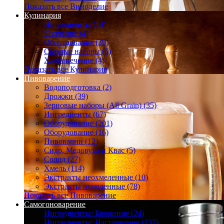
Показать все Виноделие
Кулинария
Ингредиенты (14)
Копчение (4)
Оборудование (39)
Сырные наборы (6)
Хлебопечение (4)
Показать все Кулинария
Пивоварение
Водоподготовка (2)
Дрожжи (39)
Зерновые наборы (All Grain) (35)
Ингредиенты (67)
Оборудование (201)
Оборудование (16)
Пивоварни (12)
Сидр, Медовуха и Квас (5)
Солод (27)
Хмель (114)
Экстракты неохмеленные (10)
Экстракты охмеленные (78)
Показать все Пивоварение
Самогоноварение
Ингредиенты: Брожение (24)
Ингредиенты: Настаивание (137)