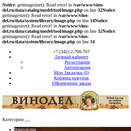
Notice
: getimagesize(): Read error! in
/var/www/vino-
del.ru/data/catalog/model/tool/image.php
on line
32
Notice
:
getimagesize(): Read error! in
/var/www/vino-
del.ru/data/system/library/image.php
on line
14
Notice
:
getimagesize(): Read error! in
/var/www/vino-
del.ru/data/catalog/model/tool/image.php
on line
32
Notice
:
getimagesize(): Read error! in
/var/www/vino-
del.ru/data/system/library/image.php
on line
14
+7 (342) 2-700-767
Личный кабинет
Регистрация
Авторизация
Мои Закладки (0)
Корзина покупок
Оформление заказа
Категории
Виноделие