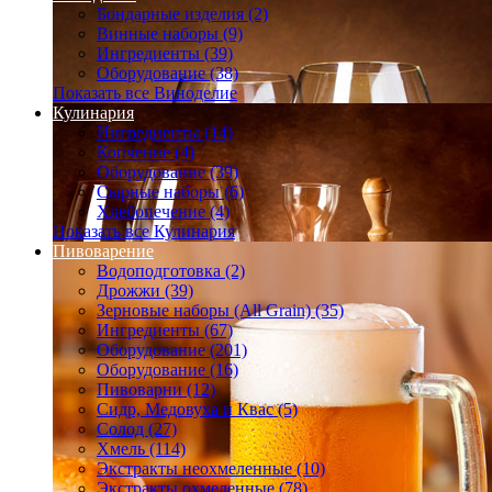
Бондарные изделия (2)
Винные наборы (9)
Ингредиенты (39)
Оборудование (38)
Показать все Виноделие
Кулинария
Ингредиенты (14)
Копчение (4)
Оборудование (39)
Сырные наборы (6)
Хлебопечение (4)
Показать все Кулинария
Пивоварение
Водоподготовка (2)
Дрожжи (39)
Зерновые наборы (All Grain) (35)
Ингредиенты (67)
Оборудование (201)
Оборудование (16)
Пивоварни (12)
Сидр, Медовуха и Квас (5)
Солод (27)
Хмель (114)
Экстракты неохмеленные (10)
Экстракты охмеленные (78)