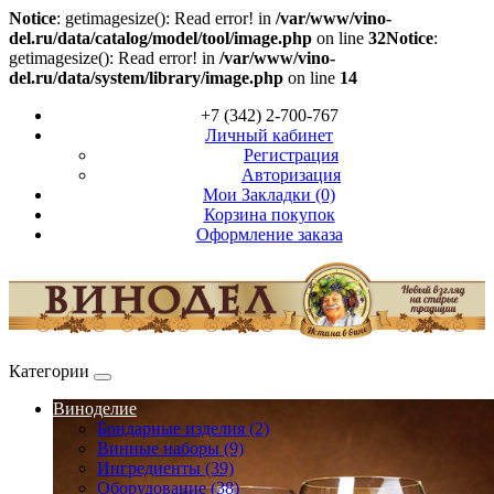
Notice
: getimagesize(): Read error! in
/var/www/vino-
del.ru/data/catalog/model/tool/image.php
on line
32
Notice
:
getimagesize(): Read error! in
/var/www/vino-
del.ru/data/system/library/image.php
on line
14
+7 (342) 2-700-767
Личный кабинет
Регистрация
Авторизация
Мои Закладки (0)
Корзина покупок
Оформление заказа
Категории
Виноделие
Бондарные изделия (2)
Винные наборы (9)
Ингредиенты (39)
Оборудование (38)