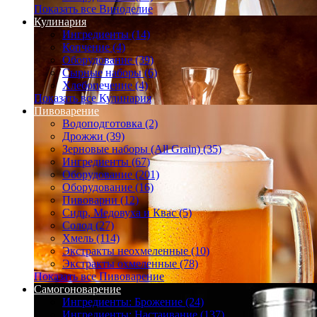
Показать все Виноделие
Кулинария
Ингредиенты (14)
Копчение (4)
Оборудование (39)
Сырные наборы (6)
Хлебопечение (4)
Показать все Кулинария
Пивоварение
Водоподготовка (2)
Дрожжи (39)
Зерновые наборы (All Grain) (35)
Ингредиенты (67)
Оборудование (201)
Оборудование (16)
Пивоварни (12)
Сидр, Медовуха и Квас (5)
Солод (27)
Хмель (114)
Экстракты неохмеленные (10)
Экстракты охмеленные (78)
Показать все Пивоварение
Самогоноварение
Ингредиенты: Брожение (24)
Ингредиенты: Настаивание (137)