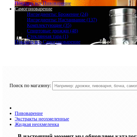
Показать все Пивоварение
Самогоноварение
Ингредиенты: Брожение (24)
Ингредиенты: Настаивание (137)
Комплектующие (35)
Спиртовые дрожжи (48)
Стеклянная тара (1)
Показать все Самогоноварение
Поиск по магазину:
Пивоварение
Экстракты неохмеленные
Жидкая неохмеленка
В настоящий момент мы обновляем каталог т