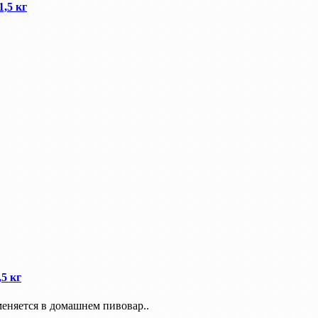
,5 кг
5 кг
меняется в домашнем пивовар..