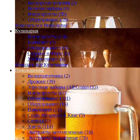
Бондарные изделия (2)
Винные наборы (9)
Ингредиенты (39)
Оборудование (38)
Показать все Виноделие
Кулинария
Ингредиенты (14)
Копчение (4)
Оборудование (39)
Сырные наборы (6)
Хлебопечение (4)
Показать все Кулинария
Пивоварение
Водоподготовка (2)
Дрожжи (39)
Зерновые наборы (All Grain) (35)
Ингредиенты (67)
Оборудование (201)
Оборудование (16)
Пивоварни (12)
Сидр, Медовуха и Квас (5)
Солод (27)
Хмель (114)
Экстракты неохмеленные (10)
Экстракты охмеленные (78)