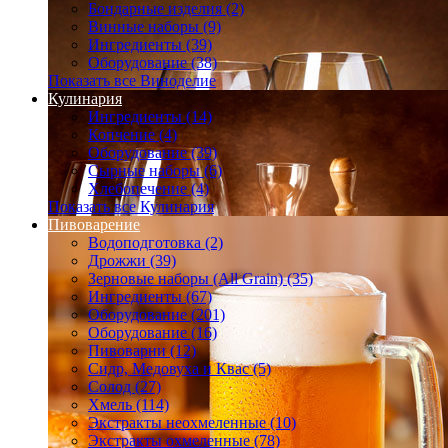
Бондарные изделия (2)
Винные наборы (9)
Ингредиенты (39)
Оборудование (38)
Показать все Виноделие
Кулинария
Ингредиенты (14)
Копчение (4)
Оборудование (39)
Сырные наборы (6)
Хлебопечение (4)
Показать все Кулинария
Пивоварение
Водоподготовка (2)
Дрожжи (39)
Зерновые наборы (All Grain) (35)
Ингредиенты (67)
Оборудование (201)
Оборудование (16)
Пивоварни (12)
Сидр, Медовуха и Квас (5)
Солод (27)
Хмель (114)
Экстракты неохмеленные (10)
Экстракты охмеленные (78)