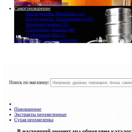
Показать все Пивоварение
Самогоноварение
Ингредиенты: Брожение (24)
Ингредиенты: Настаивание (137)
Комплектующие (35)
Спиртовые дрожжи (48)
Стеклянная тара (1)
Показать все Самогоноварение
Поиск по магазину:
Пивоварение
Экстракты неохмеленные
Сухая неохмеленка
В настоящий момент мы обновляем каталог т