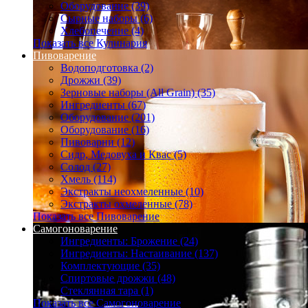
Оборудование (39)
Сырные наборы (6)
Хлебопечение (4)
Показать все Кулинария
Пивоварение
Водоподготовка (2)
Дрожжи (39)
Зерновые наборы (All Grain) (35)
Ингредиенты (67)
Оборудование (201)
Оборудование (16)
Пивоварни (12)
Сидр, Медовуха и Квас (5)
Солод (27)
Хмель (114)
Экстракты неохмеленные (10)
Экстракты охмеленные (78)
Показать все Пивоварение
Самогоноварение
Ингредиенты: Брожение (24)
Ингредиенты: Настаивание (137)
Комплектующие (35)
Спиртовые дрожжи (48)
Стеклянная тара (1)
Показать все Самогоноварение