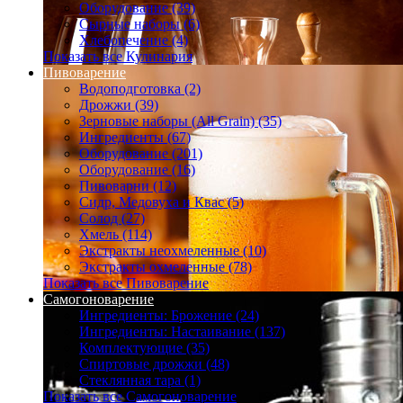
Оборудование (39)
Сырные наборы (6)
Хлебопечение (4)
Показать все Кулинария
Пивоварение
Водоподготовка (2)
Дрожжи (39)
Зерновые наборы (All Grain) (35)
Ингредиенты (67)
Оборудование (201)
Оборудование (16)
Пивоварни (12)
Сидр, Медовуха и Квас (5)
Солод (27)
Хмель (114)
Экстракты неохмеленные (10)
Экстракты охмеленные (78)
Показать все Пивоварение
Самогоноварение
Ингредиенты: Брожение (24)
Ингредиенты: Настаивание (137)
Комплектующие (35)
Спиртовые дрожжи (48)
Стеклянная тара (1)
Показать все Самогоноварение