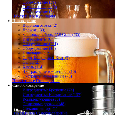
Оборудование (39)
Сырные наборы (6)
Хлебопечение (4)
Показать все Кулинария
Пивоварение
Водоподготовка (2)
Дрожжи (39)
Зерновые наборы (All Grain) (35)
Ингредиенты (67)
Оборудование (201)
Оборудование (16)
Пивоварни (12)
Сидр, Медовуха и Квас (5)
Солод (27)
Хмель (114)
Экстракты неохмеленные (10)
Экстракты охмеленные (78)
Показать все Пивоварение
Самогоноварение
Ингредиенты: Брожение (24)
Ингредиенты: Настаивание (137)
Комплектующие (35)
Спиртовые дрожжи (48)
Стеклянная тара (1)
Показать все Самогоноварение