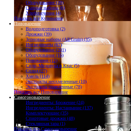
Оборудование (39)
Сырные наборы (6)
Хлебопечение (4)
Показать все Кулинария
Пивоварение
Водоподготовка (2)
Дрожжи (39)
Зерновые наборы (All Grain) (35)
Ингредиенты (67)
Оборудование (201)
Оборудование (16)
Пивоварни (12)
Сидр, Медовуха и Квас (5)
Солод (27)
Хмель (114)
Экстракты неохмеленные (10)
Экстракты охмеленные (78)
Показать все Пивоварение
Самогоноварение
Ингредиенты: Брожение (24)
Ингредиенты: Настаивание (137)
Комплектующие (35)
Спиртовые дрожжи (48)
Стеклянная тара (1)
Показать все Самогоноварение