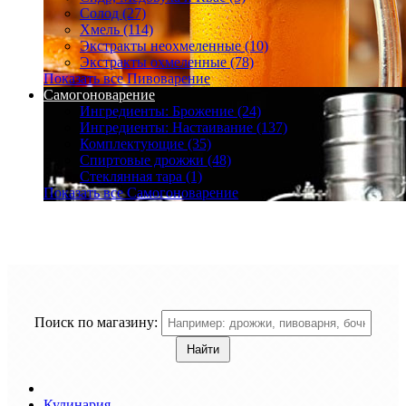
Солод (27)
Хмель (114)
Экстракты неохмеленные (10)
Экстракты охмеленные (78)
Показать все Пивоварение
Самогоноварение
Ингредиенты: Брожение (24)
Ингредиенты: Настаивание (137)
Комплектующие (35)
Спиртовые дрожжи (48)
Стеклянная тара (1)
Показать все Самогоноварение
Поиск по магазину:
Кулинария