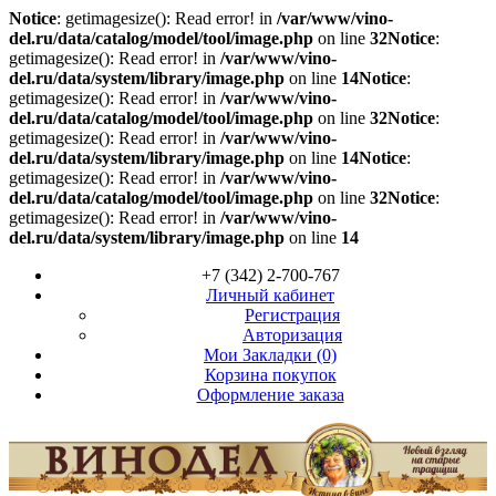
Notice
: getimagesize(): Read error! in
/var/www/vino-
del.ru/data/catalog/model/tool/image.php
on line
32
Notice
:
getimagesize(): Read error! in
/var/www/vino-
del.ru/data/system/library/image.php
on line
14
Notice
:
getimagesize(): Read error! in
/var/www/vino-
del.ru/data/catalog/model/tool/image.php
on line
32
Notice
:
getimagesize(): Read error! in
/var/www/vino-
del.ru/data/system/library/image.php
on line
14
Notice
:
getimagesize(): Read error! in
/var/www/vino-
del.ru/data/catalog/model/tool/image.php
on line
32
Notice
:
getimagesize(): Read error! in
/var/www/vino-
del.ru/data/system/library/image.php
on line
14
+7 (342) 2-700-767
Личный кабинет
Регистрация
Авторизация
Мои Закладки (0)
Корзина покупок
Оформление заказа