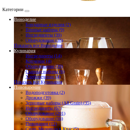
Категории
Виноделие
Бондарные изделия (2)
Винные наборы (9)
Ингредиенты (39)
Оборудование (38)
Показать все Виноделие
Кулинария
Ингредиенты (14)
Копчение (4)
Оборудование (39)
Сырные наборы (6)
Хлебопечение (4)
Показать все Кулинария
Пивоварение
Водоподготовка (2)
Дрожжи (39)
Зерновые наборы (All Grain) (35)
Ингредиенты (67)
Оборудование (201)
Оборудование (16)
Пивоварни (12)
Сидр, Медовуха и Квас (5)