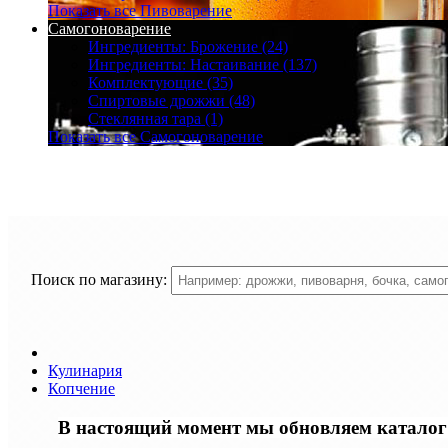
Показать все Пивоварение
Самогоноварение
Ингредиенты: Брожение (24)
Ингредиенты: Настаивание (137)
Комплектующие (35)
Спиртовые дрожжи (48)
Стеклянная тара (1)
Показать все Самогоноварение
Поиск по магазину:
Кулинария
Копчение
В настоящий момент мы обновляем каталог т