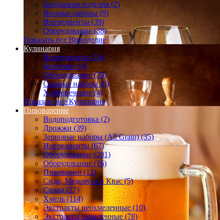
Бондарные изделия (2)
Винные наборы (9)
Ингредиенты (39)
Оборудование (38)
Показать все Виноделие
Кулинария
Ингредиенты (14)
Копчение (4)
Оборудование (39)
Сырные наборы (6)
Хлебопечение (4)
Показать все Кулинария
Пивоварение
Водоподготовка (2)
Дрожжи (39)
Зерновые наборы (All Grain) (35)
Ингредиенты (67)
Оборудование (201)
Оборудование (16)
Пивоварни (12)
Сидр, Медовуха и Квас (5)
Солод (27)
Хмель (114)
Экстракты неохмеленные (10)
Экстракты охмеленные (78)