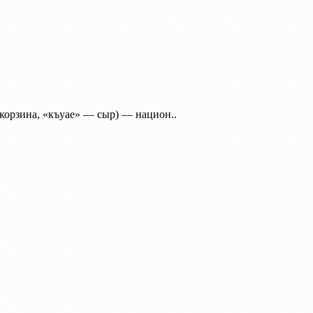
корзина, «къуае» — сыр) — национ..