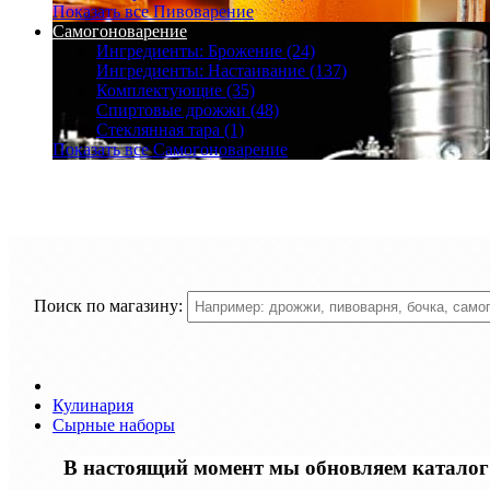
Показать все Пивоварение
Самогоноварение
Ингредиенты: Брожение (24)
Ингредиенты: Настаивание (137)
Комплектующие (35)
Спиртовые дрожжи (48)
Стеклянная тара (1)
Показать все Самогоноварение
Поиск по магазину:
Кулинария
Сырные наборы
В настоящий момент мы обновляем каталог т