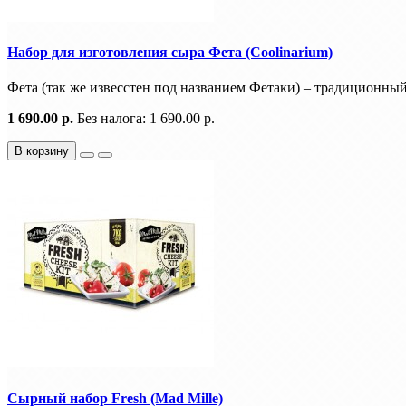
Набор для изготовления сыра Фета (Coolinarium)
Фета (так же извесстен под названием Фетаки) – традиционный 
1 690.00 р.
Без налога: 1 690.00 р.
В корзину
Сырный набор Fresh (Mad Mille)