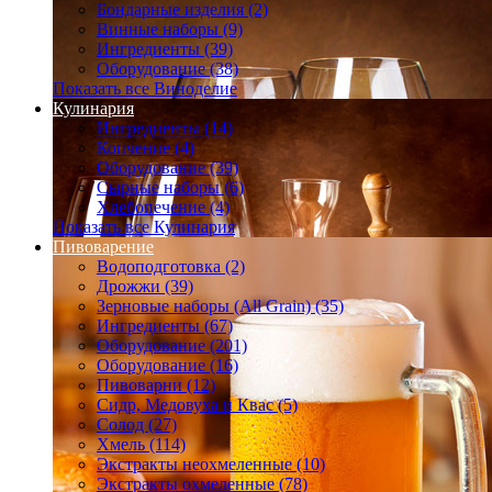
Бондарные изделия (2)
Винные наборы (9)
Ингредиенты (39)
Оборудование (38)
Показать все Виноделие
Кулинария
Ингредиенты (14)
Копчение (4)
Оборудование (39)
Сырные наборы (6)
Хлебопечение (4)
Показать все Кулинария
Пивоварение
Водоподготовка (2)
Дрожжи (39)
Зерновые наборы (All Grain) (35)
Ингредиенты (67)
Оборудование (201)
Оборудование (16)
Пивоварни (12)
Сидр, Медовуха и Квас (5)
Солод (27)
Хмель (114)
Экстракты неохмеленные (10)
Экстракты охмеленные (78)