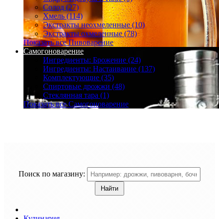
Солод (27)
Хмель (114)
Экстракты неохмеленные (10)
Экстракты охмеленные (78)
Показать все Пивоварение
Самогоноварение
Ингредиенты: Брожение (24)
Ингредиенты: Настаивание (137)
Комплектующие (35)
Спиртовые дрожжи (48)
Стеклянная тара (1)
Показать все Самогоноварение
Поиск по магазину:
Кулинария