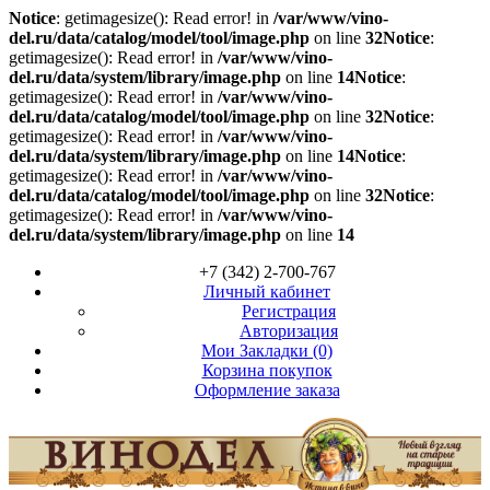
Notice
: getimagesize(): Read error! in
/var/www/vino-
del.ru/data/catalog/model/tool/image.php
on line
32
Notice
:
getimagesize(): Read error! in
/var/www/vino-
del.ru/data/system/library/image.php
on line
14
Notice
:
getimagesize(): Read error! in
/var/www/vino-
del.ru/data/catalog/model/tool/image.php
on line
32
Notice
:
getimagesize(): Read error! in
/var/www/vino-
del.ru/data/system/library/image.php
on line
14
Notice
:
getimagesize(): Read error! in
/var/www/vino-
del.ru/data/catalog/model/tool/image.php
on line
32
Notice
:
getimagesize(): Read error! in
/var/www/vino-
del.ru/data/system/library/image.php
on line
14
+7 (342) 2-700-767
Личный кабинет
Регистрация
Авторизация
Мои Закладки (0)
Корзина покупок
Оформление заказа