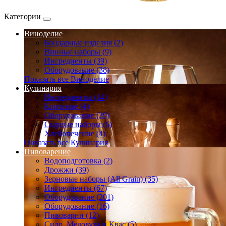
Категории
Виноделие
Бондарные изделия (2)
Винные наборы (9)
Ингредиенты (39)
Оборудование (38)
Показать все Виноделие
Кулинария
Ингредиенты (14)
Копчение (4)
Оборудование (39)
Сырные наборы (6)
Хлебопечение (4)
Показать все Кулинария
Пивоварение
Водоподготовка (2)
Дрожжи (39)
Зерновые наборы (All Grain) (35)
Ингредиенты (67)
Оборудование (201)
Оборудование (16)
Пивоварни (12)
Сидр, Медовуха и Квас (5)