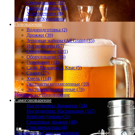
Оборудование (39)
Сырные наборы (6)
Хлебопечение (4)
Показать все Кулинария
Пивоварение
Водоподготовка (2)
Дрожжи (39)
Зерновые наборы (All Grain) (35)
Ингредиенты (67)
Оборудование (201)
Оборудование (16)
Пивоварни (12)
Сидр, Медовуха и Квас (5)
Солод (27)
Хмель (114)
Экстракты неохмеленные (10)
Экстракты охмеленные (78)
Показать все Пивоварение
Самогоноварение
Ингредиенты: Брожение (24)
Ингредиенты: Настаивание (137)
Комплектующие (35)
Спиртовые дрожжи (48)
Стеклянная тара (1)
Показать все Самогоноварение