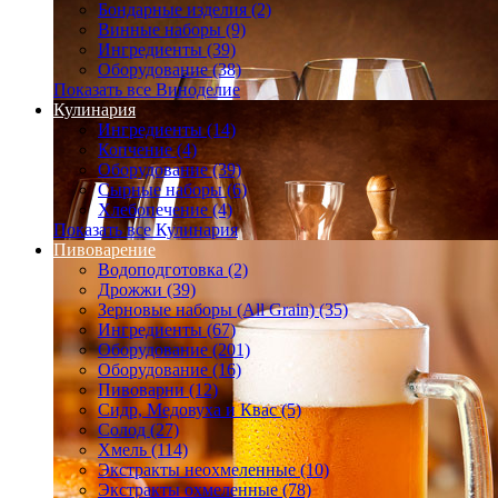
Бондарные изделия (2)
Винные наборы (9)
Ингредиенты (39)
Оборудование (38)
Показать все Виноделие
Кулинария
Ингредиенты (14)
Копчение (4)
Оборудование (39)
Сырные наборы (6)
Хлебопечение (4)
Показать все Кулинария
Пивоварение
Водоподготовка (2)
Дрожжи (39)
Зерновые наборы (All Grain) (35)
Ингредиенты (67)
Оборудование (201)
Оборудование (16)
Пивоварни (12)
Сидр, Медовуха и Квас (5)
Солод (27)
Хмель (114)
Экстракты неохмеленные (10)
Экстракты охмеленные (78)