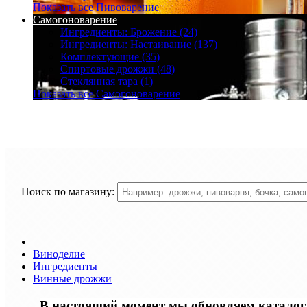
Показать все Пивоварение
Самогоноварение
Ингредиенты: Брожение (24)
Ингредиенты: Настаивание (137)
Комплектующие (35)
Спиртовые дрожжи (48)
Стеклянная тара (1)
Показать все Самогоноварение
Поиск по магазину:
Виноделие
Ингредиенты
Винные дрожжи
В настоящий момент мы обновляем каталог т