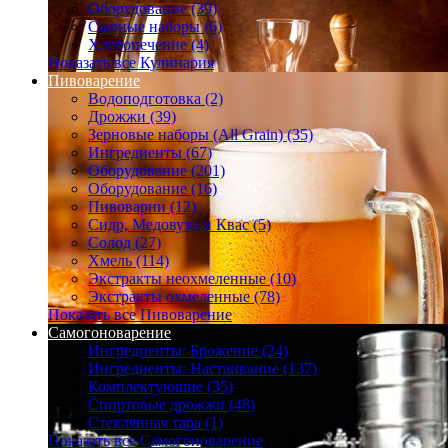
Оборудование (39)
Сырные наборы (6)
Хлебопечение (4)
Показать все Кулинария
Пивоварение
Водоподготовка (2)
Дрожжи (39)
Зерновые наборы (All Grain) (35)
Ингредиенты (67)
Оборудование (201)
Оборудование (16)
Пивоварни (12)
Сидр, Медовуха и Квас (5)
Солод (27)
Хмель (114)
Экстракты неохмеленные (10)
Экстракты охмеленные (78)
Показать все Пивоварение
Самогоноварение
Ингредиенты: Брожение (24)
Ингредиенты: Настаивание (137)
Комплектующие (35)
Спиртовые дрожжи (48)
Стеклянная тара (1)
Показать все Самогоноварение