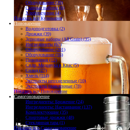
Оборудование (39)
Сырные наборы (6)
Хлебопечение (4)
Показать все Кулинария
Пивоварение
Водоподготовка (2)
Дрожжи (39)
Зерновые наборы (All Grain) (35)
Ингредиенты (67)
Оборудование (201)
Оборудование (16)
Пивоварни (12)
Сидр, Медовуха и Квас (5)
Солод (27)
Хмель (114)
Экстракты неохмеленные (10)
Экстракты охмеленные (78)
Показать все Пивоварение
Самогоноварение
Ингредиенты: Брожение (24)
Ингредиенты: Настаивание (137)
Комплектующие (35)
Спиртовые дрожжи (48)
Стеклянная тара (1)
Показать все Самогоноварение