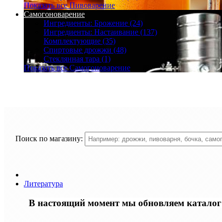
Показать все Пивоварение
Самогоноварение
Ингредиенты: Брожение (24)
Ингредиенты: Настаивание (137)
Комплектующие (35)
Спиртовые дрожжи (48)
Стеклянная тара (1)
Показать все Самогоноварение
Поиск по магазину:
Литература
В настоящий момент мы обновляем каталог т