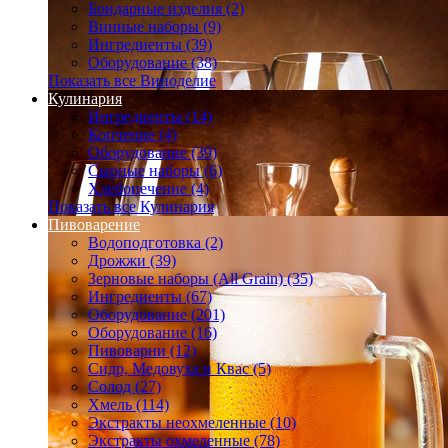
Бондарные изделия (2)
Винные наборы (9)
Ингредиенты (39)
Оборудование (38)
Показать все Виноделие
Кулинария
Ингредиенты (14)
Копчение (4)
Оборудование (39)
Сырные наборы (6)
Хлебопечение (4)
Показать все Кулинария
Пивоварение
Водоподготовка (2)
Дрожжи (39)
Зерновые наборы (All Grain) (35)
Ингредиенты (67)
Оборудование (201)
Оборудование (16)
Пивоварни (12)
Сидр, Медовуха и Квас (5)
Солод (27)
Хмель (114)
Экстракты неохмеленные (10)
Экстракты охмеленные (78)