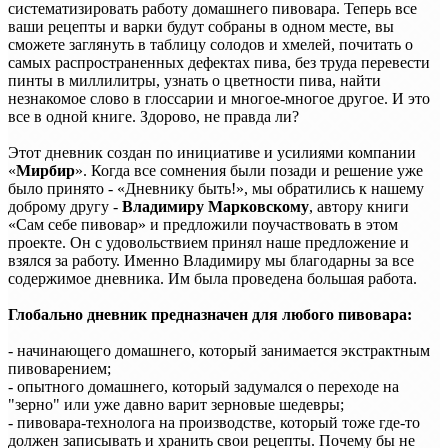
систематизировать работу домашнего пивовара. Теперь все
ваши рецепты и варки будут собраны в одном месте, вы
сможете заглянуть в таблицу солодов и хмелей, почитать о
самых распространенных дефектах пива, без труда перевести
пинты в миллилитры, узнать о цветности пива, найти
незнакомое слово в глоссарии и многое-многое другое. И это
все в одной книге. Здорово, не правда ли?
Этот дневник создан по инициативе и усилиями компании
«
Мирбир
». Когда все сомнения были позади и решение уже
было принято - «Дневнику быть!», мы обратились к нашему
доброму другу -
Владимиру Марковскому
, автору книги
«Сам себе пивовар» и предложили поучаствовать в этом
проекте. Он с удовольствием принял наше предложение и
взялся за работу. Именно Владимиру мы благодарны за все
содержимое дневника. Им была проведена большая работа.
Глобально дневник предназначен для любого пивовара:
- начинающего домашнего, который занимается экстрактным
пивоварением;
- опытного домашнего, который задумался о переходе на
"зерно" или уже давно варит зерновые шедевры;
- пивовара-технолога на производстве, который тоже где-то
должен записывать и хранить свои рецепты. Почему бы не