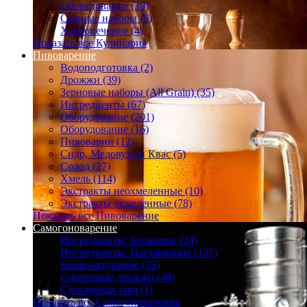
Оборудование (39)
Сырные наборы (6)
Хлебопечение (4)
Показать все Кулинария
Пивоварение
Водоподготовка (2)
Дрожжи (39)
Зерновые наборы (All Grain) (35)
Ингредиенты (67)
Оборудование (201)
Оборудование (16)
Пивоварни (12)
Сидр, Медовуха и Квас (5)
Солод (27)
Хмель (114)
Экстракты неохмеленные (10)
Экстракты охмеленные (78)
Показать все Пивоварение
Самогоноварение
Ингредиенты: Брожение (24)
Ингредиенты: Настаивание (137)
Комплектующие (35)
Спиртовые дрожжи (48)
Стеклянная тара (1)
Показать все Самогоноварение