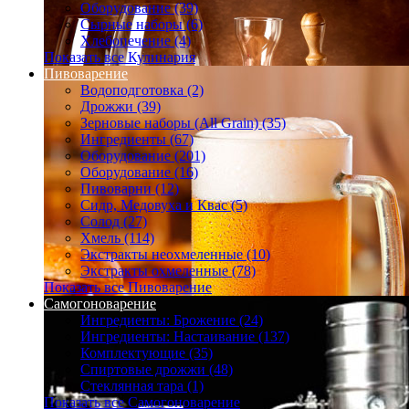
Оборудование (39)
Сырные наборы (6)
Хлебопечение (4)
Показать все Кулинария
Пивоварение
Водоподготовка (2)
Дрожжи (39)
Зерновые наборы (All Grain) (35)
Ингредиенты (67)
Оборудование (201)
Оборудование (16)
Пивоварни (12)
Сидр, Медовуха и Квас (5)
Солод (27)
Хмель (114)
Экстракты неохмеленные (10)
Экстракты охмеленные (78)
Показать все Пивоварение
Самогоноварение
Ингредиенты: Брожение (24)
Ингредиенты: Настаивание (137)
Комплектующие (35)
Спиртовые дрожжи (48)
Стеклянная тара (1)
Показать все Самогоноварение