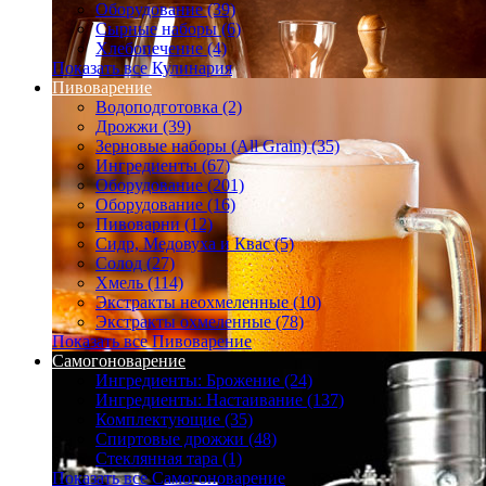
Оборудование (39)
Сырные наборы (6)
Хлебопечение (4)
Показать все Кулинария
Пивоварение
Водоподготовка (2)
Дрожжи (39)
Зерновые наборы (All Grain) (35)
Ингредиенты (67)
Оборудование (201)
Оборудование (16)
Пивоварни (12)
Сидр, Медовуха и Квас (5)
Солод (27)
Хмель (114)
Экстракты неохмеленные (10)
Экстракты охмеленные (78)
Показать все Пивоварение
Самогоноварение
Ингредиенты: Брожение (24)
Ингредиенты: Настаивание (137)
Комплектующие (35)
Спиртовые дрожжи (48)
Стеклянная тара (1)
Показать все Самогоноварение