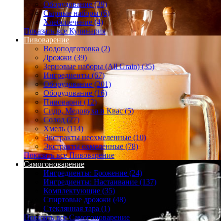
Оборудование (39)
Сырные наборы (6)
Хлебопечение (4)
Показать все Кулинария
Пивоварение
Водоподготовка (2)
Дрожжи (39)
Зерновые наборы (All Grain) (35)
Ингредиенты (67)
Оборудование (201)
Оборудование (16)
Пивоварни (12)
Сидр, Медовуха и Квас (5)
Солод (27)
Хмель (114)
Экстракты неохмеленные (10)
Экстракты охмеленные (78)
Показать все Пивоварение
Самогоноварение
Ингредиенты: Брожение (24)
Ингредиенты: Настаивание (137)
Комплектующие (35)
Спиртовые дрожжи (48)
Стеклянная тара (1)
Показать все Самогоноварение