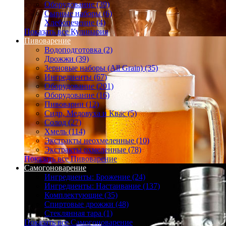
Оборудование (39)
Сырные наборы (6)
Хлебопечение (4)
Показать все Кулинария
Пивоварение
Водоподготовка (2)
Дрожжи (39)
Зерновые наборы (All Grain) (35)
Ингредиенты (67)
Оборудование (201)
Оборудование (16)
Пивоварни (12)
Сидр, Медовуха и Квас (5)
Солод (27)
Хмель (114)
Экстракты неохмеленные (10)
Экстракты охмеленные (78)
Показать все Пивоварение
Самогоноварение
Ингредиенты: Брожение (24)
Ингредиенты: Настаивание (137)
Комплектующие (35)
Спиртовые дрожжи (48)
Стеклянная тара (1)
Показать все Самогоноварение