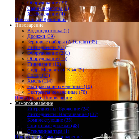
Оборудование (39)
Сырные наборы (6)
Хлебопечение (4)
Показать все Кулинария
Пивоварение
Водоподготовка (2)
Дрожжи (39)
Зерновые наборы (All Grain) (35)
Ингредиенты (67)
Оборудование (201)
Оборудование (16)
Пивоварни (12)
Сидр, Медовуха и Квас (5)
Солод (27)
Хмель (114)
Экстракты неохмеленные (10)
Экстракты охмеленные (78)
Показать все Пивоварение
Самогоноварение
Ингредиенты: Брожение (24)
Ингредиенты: Настаивание (137)
Комплектующие (35)
Спиртовые дрожжи (48)
Стеклянная тара (1)
Показать все Самогоноварение