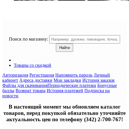
Поиск по магазину:
Товары со скидкой
Авторизация
Регистрация
Напомнить пароль
Личный
кабинет
Адреса доставки
Мои закладки
История заказов
Файлы для скачивания
Периодические платежи
Бонусные
баллы
Возврат товара
История платежей
Подписка на
новости
В настоящий момент мы обновляем каталог
товаров, перед покупкой обязательно уточняйте
актуальность цен по телефону (342) 2-700-767!